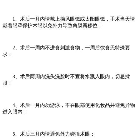
1、术后一月内请戴上挡风眼镜或太阳眼镜，手术当天请
戴着眼罩保护术眼以免外力导致角膜瓣移位；
2、术后一周内不进食刺激食物，一周后饮食无特殊要
求；
3、术后两周内洗头洗脸时不宜将水溅入眼内，切忌揉
眼；
4、术后一月内勿游泳，不在眼部使用化妆品并避免异物
进入眼内；
5、术后三月内请避免外力碰撞术眼；