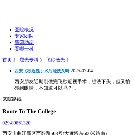
医院概况
专家团队
新闻动态
看哪一科
首页
》
屈光专科
》
飞秒激光
》
2025-07-04
西安飞秒近视手术后能洗头吗
西安朋友近期刚做完飞秒近视手术，想洗下头，但又怕
碰到眼睛，不知道可以吗？...
来院路线
Route To The College
029-89861320
西安市曲江新区西影路508号(大雁塔东600米路南)