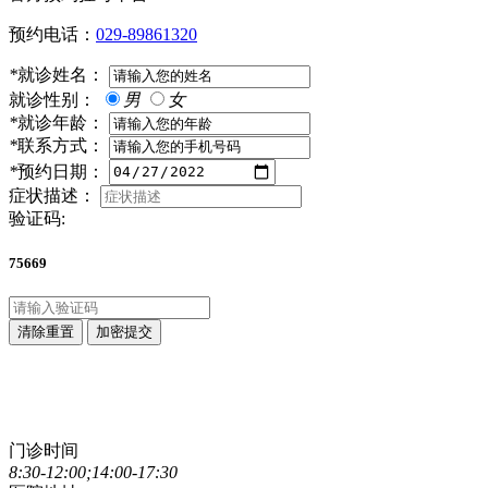
预约电话：
029-89861320
*
就诊姓名：
就诊性别：
男
女
*
就诊年龄：
*
联系方式：
*
预约日期：
症状描述：
验证码:
75669
清除重置
加密提交
点击直接拨打咨询热线
029-89861320
门诊时间
8:30-12:00;14:00-17:30