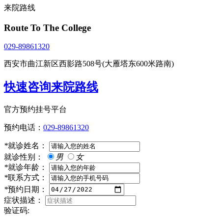
来院路线
Route To The College
029-89861320
西安市曲江新区西影路508号(大雁塔东600米路南)
快速咨询来院路线
官方预约挂号平台
预约电话：
029-89861320
*
就诊姓名：
就诊性别：
男
女
*
就诊年龄：
*
联系方式：
*
预约日期：
症状描述：
验证码: